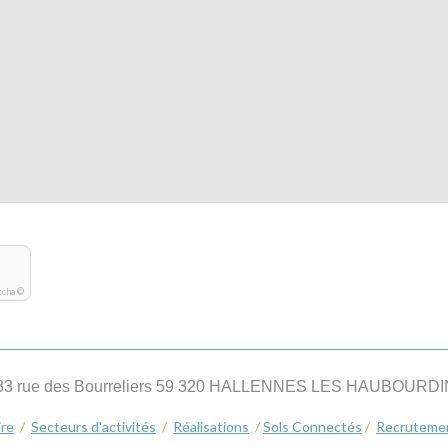
tcha ©
33 rue des Bourreliers 59 320 HALLENNES LES HAUBOURD
ire
/
Secteurs d'activités
/
Réalisations
/
Sols Connectés
/
Recruteme