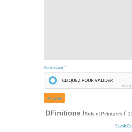
Anti-spam
CLIQUEZ POUR VALIDER
IconCap
Ajouter
DFinitions
/
/
Sols et Peintures
1
Savoir Fa