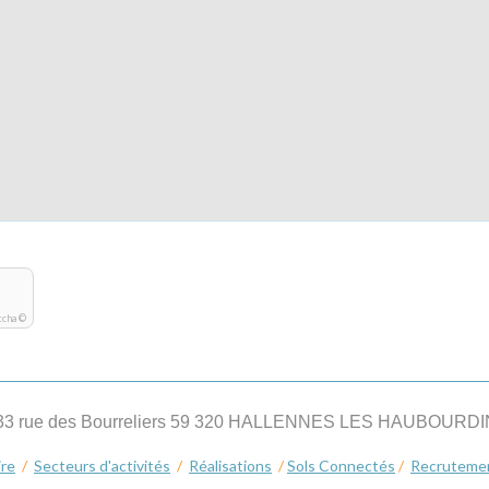
tcha ©
33 rue des Bourreliers 59 320 HALLENNES LES HAUBOURD
ire
/
Secteurs d'activités
/
Réalisations
/
Sols Connectés
/
Recruteme