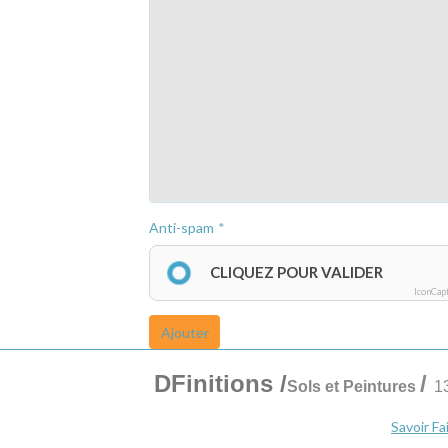
Anti-spam
CLIQUEZ POUR VALIDER
IconCap
Ajouter
DFinitions
/
/
Sols et Peintures
1
Savoir Fa