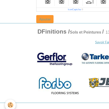
IconCaptcha
©
Ajouter
DFinitions
/
/
Sols et Peintures
1
Savoir Fa