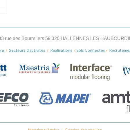
33 rue des Bourreliers 59 320 HALLENNES LES HAUBOURD
ire
/
Secteurs d'activités
/
Réalisations
/
Sols Connectés
/
Recruteme
Mentions légales
Gestion des cookies