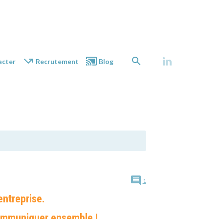
acter
Recrutement
Blog
1
entreprise.
 communiquer ensemble !