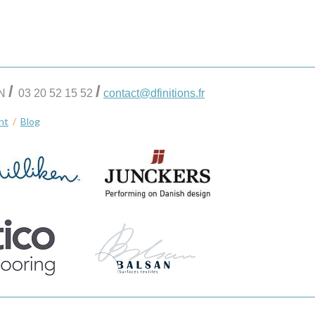
/
/
IN
03 20 52 15 52
contact@dfinitions.fr
nt
/
Blog