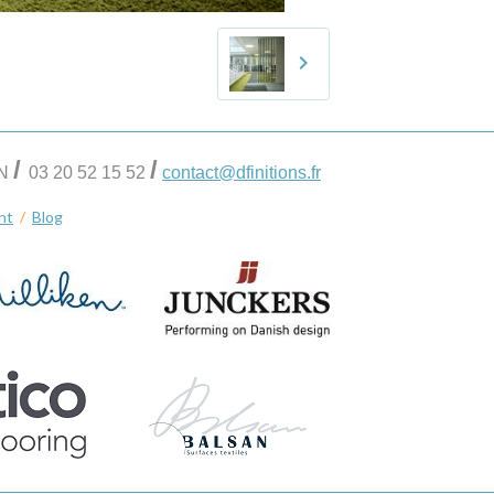
/
/
IN
03 20 52 15 52
contact@dfinitions.fr
nt
/
Blog